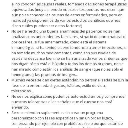
al no conocer las causas reales, tomamos decisiones terapéuticas
equivocadas (muy a menudo nuestros terapeutas nos dicen que
aún no se conocen las causas de estas enfermedades, pero en
realidad ya disponemos de varios estudios científicos que nos
dicen cuáles pueden ser estos factores!)
No se ha hecho una buena anamnesis del paciente: no se han
analizado los antecedentes familiares, si nació de parto natural o
por cesárea, si fue amamantado, cómo está el sistema
inmunológico, si ha tenido o tiene tendencia a tener infecciones, si
ha tomado muchos medicamentos, como son sus niveles de
estrés, si descansa bien, no se han analizado varios síntomas que
nos digan cómo está el hígado y todos los demás órganos, no se
han mirado cómo están los análisis de sangre (que no es solo el
hemograma), las pruebas de imagen...
Muchas veces se dan dietas estándar, no personalizadas según la
fase de la enfermedad, gustos, hábitos, estilo de vida,
tolerancias…
No se nos explica cómo podemos auto-estudiarnos y comprender
nuestras tolerancias o las señales que el cuerpo nos está
enviando.
Se recomiendan suplementos sin crear un programa
personalizado con fases específicas y sin un orden lógico,
comenzando por ejemplo con probióticos (solo porque están de