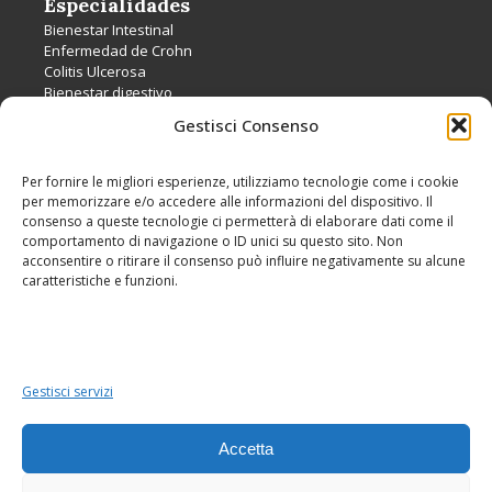
Especialidades
Bienestar Intestinal
Enfermedad de Crohn
Colitis Ulcerosa
Bienestar digestivo
Colon Irritable
Gestisci Consenso
Intolerancias
Per fornire le migliori esperienze, utilizziamo tecnologie come i cookie
per memorizzare e/o accedere alle informazioni del dispositivo. Il
Servicios
consenso a queste tecnologie ci permetterà di elaborare dati come il
comportamento di navigazione o ID unici su questo sito. Non
Alimentación Natural en Barcelona
acconsentire o ritirare il consenso può influire negativamente su alcune
Coaching Nutricional en Barcelona
caratteristiche e funzioni.
Alimentación Natural Online
Coaching Nutricional Online
Gestisci servizi
Diseñado con ♥ por
Wellness Business School
Accetta
Roberta Colletti © 2020
Icons made by Freepik from www.flaticon.com