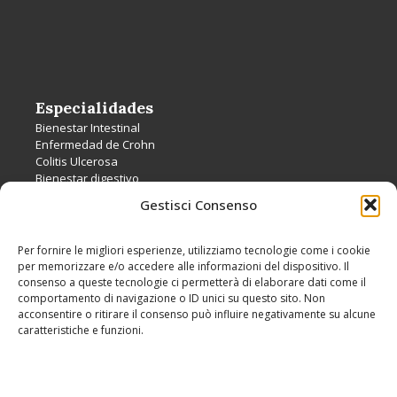
Especialidades
Bienestar Intestinal
Enfermedad de Crohn
Colitis Ulcerosa
Bienestar digestivo
Colon Irritable
Gestisci Consenso
Intolerancias
Per fornire le migliori esperienze, utilizziamo tecnologie come i cookie
per memorizzare e/o accedere alle informazioni del dispositivo. Il
Servicios
consenso a queste tecnologie ci permetterà di elaborare dati come il
comportamento di navigazione o ID unici su questo sito. Non
Alimentación Natural en Barcelona
acconsentire o ritirare il consenso può influire negativamente su alcune
Coaching Nutricional en Barcelona
caratteristiche e funzioni.
Alimentación Natural Online
Coaching Nutricional Online