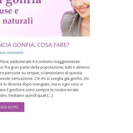
NCIA GONFIA: COSA FARE?
ssun commento
onfiore addominale è il sintomo maggiormente
so fra gran parte della popolazione, tutti o almeno
tro persone su cinque, si lamentano di questa
evole sensazione. C’è chi si sveglia già gonfio, chi
e lo diventa dopo mangiato, ma in ogni caso a
re il gonfiore sono sempre le nostre errate
dini. Vediamo quindi quali […]
EGGI DI PIÙ