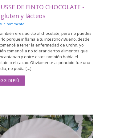
USSE DE FINTO CHOCOLATE -
 gluten y lácteos
ssun commento
también eres adicto al chocolate, pero no puedes
rlo porque inflama a tu intestino? Bueno, desde
comencé a tener la enfermedad de Crohn, yo
ién comencé a no tolerar ciertos alimentos que
ncantaban y entre estos también había el
late o el cacao. Obviamente al principio fue una
dia, no podía […]
EGGI DI PIÙ