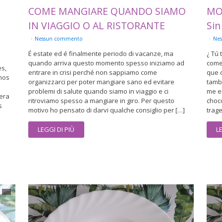
COME MANGIARE QUANDO SIAMO
MO
IN VIAGGIO O AL RISTORANTE
Sin
Nessun commento
Ne
É estate ed é finalmente periodo di vacanze, ma
¿ Tú 
quando arriva questo momento spesso iniziamo ad
come
es,
entrare in crisi perché non sappiamo come
que 
mos
organizzarci per poter mangiare sano ed evitare
tamb
problemi di salute quando siamo in viaggio e ci
me e
era
ritroviamo spesso a mangiare in giro. Per questo
choco
s
motivo ho pensato di darvi qualche consiglio per […]
trage
LEGGI DI PIÙ
L