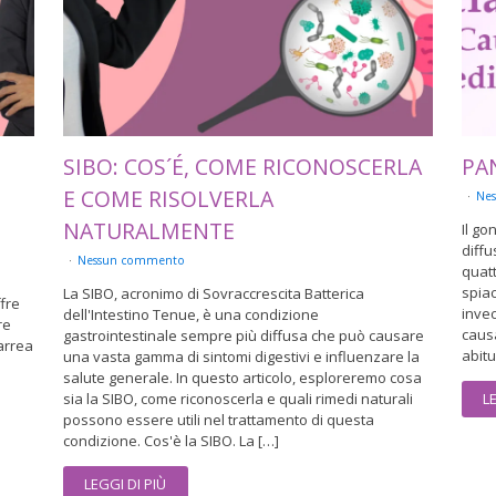
SIBO: COS´É, COME RICONOSCERLA
PA
E COME RISOLVERLA
Ne
NATURALMENTE
Il g
diffu
Nessun commento
quat
spiac
La SIBO, acronimo di Sovraccrescita Batterica
ffre
invec
dell'Intestino Tenue, è una condizione
re
causa
gastrointestinale sempre più diffusa che può causare
arrea
abitu
una vasta gamma di sintomi digestivi e influenzare la
salute generale. In questo articolo, esploreremo cosa
L
sia la SIBO, come riconoscerla e quali rimedi naturali
possono essere utili nel trattamento di questa
condizione. Cos'è la SIBO. La […]
LEGGI DI PIÙ