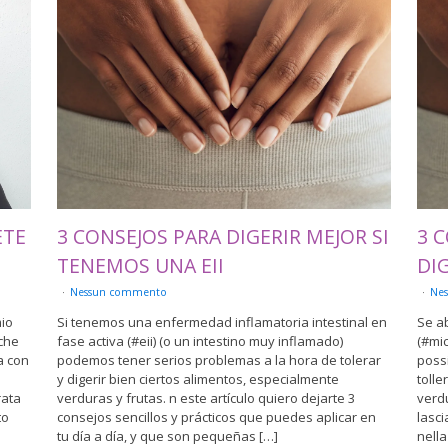
ETE
3 CONSEJOS PARA DIGERIR MEJOR SI
3 C
TENEMOS UNA EII
DI
Nessun commento
Ne
mio
Si tenemos una enfermedad inflamatoria intestinal en
Se a
 che
fase activa (#eii) (o un intestino muy inflamado)
(#mic
a con
podemos tener serios problemas a la hora de tolerar
possi
y digerir bien ciertos alimentos, especialmente
tolle
rata
verduras y frutas. n este artículo quiero dejarte 3
verdu
to
consejos sencillos y prácticos que puedes aplicar en
lasci
tu día a día, y que son pequeñas […]
nella