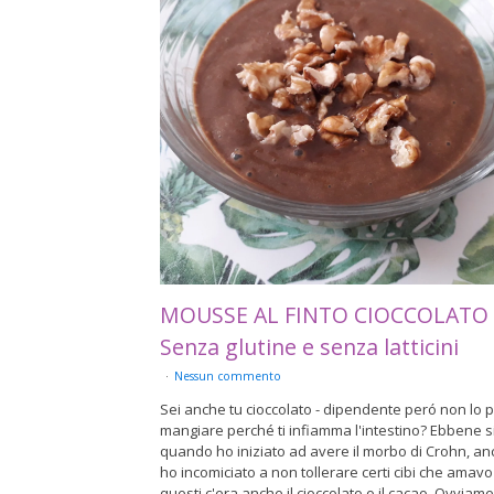
MOUSSE AL FINTO CIOCCOLATO 
Senza glutine e senza latticini
Nessun commento
Sei anche tu cioccolato - dipendente peró non lo 
mangiare perché ti infiamma l'intestino? Ebbene si
quando ho iniziato ad avere il morbo di Crohn, an
ho incomiciato a non tollerare certi cibi che amavo
questi c'era anche il cioccolato o il cacao. Ovviam