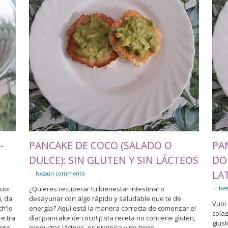
-
PANCAKE DE COCO (SALADO O
PA
DULCE): SIN GLUTEN Y SIN LÁCTEOS
DO
LAT
Nessun commento
puoi
¿Quieres recuperar tu bienestar intestinal o
Ne
, da
desayunar con algo rápido y saludable que te de
Vuoi 
ch'io
energía? Aquí está la manera correcta de comenzar el
colaz
 e tra
día: ¡pancake de coco! ¡Esta receta no contiene gluten,
giust
ente
productos lácteos, es proteíca y no tiene