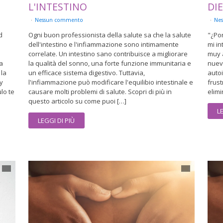
L'INTESTINO
DI
Nessun commento
Ne
d
Ogni buon professionista della salute sa che la salute
"¿Po
dell'intestino e l'infiammazione sono intimamente
mi i
correlate. Un intestino sano contribuisce a migliorare
muy 
a
la qualità del sonno, una forte funzione immunitaria e
nuev
 la
un efficace sistema digestivo. Tuttavia,
auto
 y
l'infiammazione può modificare l'equilibio intestinale e
frus
lo te
causare molti problemi di salute. Scopri di più in
elimi
questo articolo su come puoi […]
L
LEGGI DI PIÙ